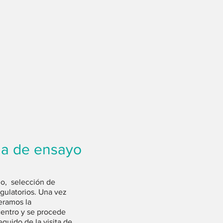
ha de ensayo
io, selección de
egulatorios. Una vez
eramos la
entro y se procede
eguido de la visita de