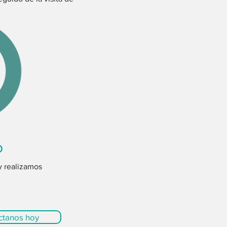
o
y realizamos
ctanos hoy